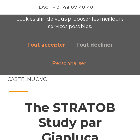
≡
LACT - 01 48 07 40 40
En visitant ce site, vous acceptez l'utilisation de
cookies afin de vous proposer les meilleurs
newsletter AC
services possibles.
Tout accepter
Tout décliner
Personnaliser
Accueil
Nos publications
The STRATOB Study par Gianluca
CASTELNUOVO
The STRATOB
Study par
Gianluca