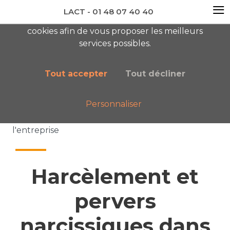
≡
LACT - 01 48 07 40 40
En visitant ce site, vous acceptez l'utilisation de
cookies afin de vous proposer les meilleurs
newsletter AC
services possibles.
Tout accepter
Tout décliner
Personnaliser
Accueil
Nos publications
Harcèlement et pervers narcissiques dans
l'entreprise
Harcèlement et
pervers
narcissiques dans