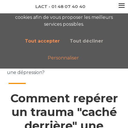
≡
LACT - 01 48 07 40 40
En visitant ce site, vous acceptez l'utilisation de
cookies afin de vous proposer les meilleurs
newsletter AC
services possibles.
Tout accepter
Tout décliner
Personnaliser
Accueil
Nos publications
Comment repérer un trauma "caché derrière"
une dépression?
Comment repérer
un trauma "caché
derrière" une