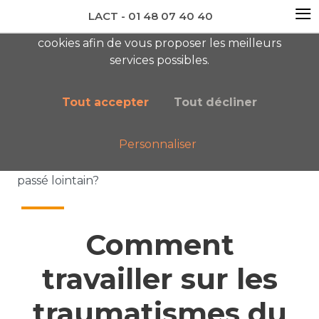
≡
LACT - 01 48 07 40 40
En visitant ce site, vous acceptez l'utilisation de
cookies afin de vous proposer les meilleurs
newsletter AC
services possibles.
Tout accepter
Tout décliner
Personnaliser
Accueil
Nos publications
Comment travailler sur les traumatismes du
passé lointain?
Comment
travailler sur les
traumatismes du