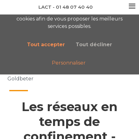
≡
LACT - 01 48 07 40 40
En visitant ce site, vous acceptez l'utilisation de
cookies afin de vous proposer les meilleurs
newsletter AC
services possibles.
Tout accepter
Tout décliner
Personnaliser
Accueil
Nos publications
Les réseaux en temps de confinement - Edith
Goldbeter
Les réseaux en
temps de
confinement -