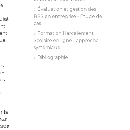
de
Évaluation et gestion des
RPS en entreprise - Étude de
uisé
cas
ent
Formation Harcèlement
ment
que
Scolaire en ligne - approche
systémique
Bibliographie
t
es
les
mps
e
r la
ous
icace