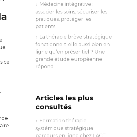
Médecine intégrative :
associer les soins, sécuriser les
la
pratiques, protéger les
patients
La thérapie brève stratégique
e
fonctionne-t-elle aussi bien en
ue.
ligne qu’en présentiel ? Une
grande étude européenne
s ce
répond
.
Articles les plus
consultés
onde
Formation thérapie
aire
systémique stratégique
parcours en ligne chez LACT