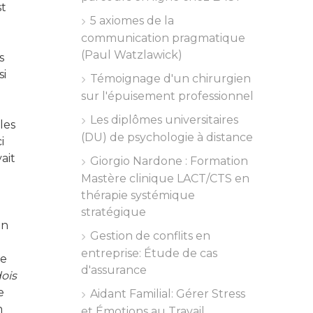
st
5 axiomes de la
communication pragmatique
(Paul Watzlawick)
s
si
Témoignage d'un chirurgien
sur l'épuisement professionnel
Les diplômes universitaires
les
(DU) de psychologie à distance
i
ait
Giorgio Nardone : Formation
Mastère clinique LACT/CTS en
thérapie systémique
stratégique
en
Gestion de conflits en
entreprise: Étude de cas
ne
d'assurance
dois
e
Aidant Familial: Gérer Stress
n
et Émotions au Travail