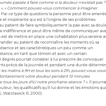
rnée passée à faire comme si la douleur n'existait pas ?
r ? », « Comment pouvez-vous commencer à imaginer
»
Par ce type de questions la personne peut être amené
 et inopérante qui est à l’origine de ses problèmes.
u patient de faire symboliquement la paix avec sa doul
taine indifférence et peut-être même de communiquer av
on est de mettre en place une cohabitation plus sereine 
emander au patient de reconnaître les moments où sa
présence et ses caractéristiques un peu comme un
stance, en tant que témoin et avec un certain
egrés pourrait consister à lui prescrire de convoquer
ts précis de la journée et pendant une durée détermin
 les matins à 9H et tous les soirs à 21h, pouvez-vous vous
olontairement votre douleur pendant 10 minutes
tous les jours d’ici notre prochaine séance ? ».
Il pourra
eur, les qualificatifs qu’il lui donne et les émotions qui
, Watzlawick R, 2000).