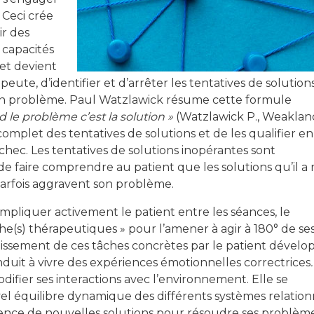
 Ceci crée
ir des
 capacités
et devient
peute, d’identifier et d’arrêter les tentatives de solution
on problème. Paul Watzlawick résume cette formule
 le problème c’est la solution »
(Watzlawick P., Weakland
e complet des tentatives de solutions et de les qualifier en
chec. Les tentatives de solutions inopérantes sont
e faire comprendre au patient que les solutions qu’il a 
arfois aggravent son problème.
 impliquer activement le patient entre les séances, le
he(s) thérapeutiques » pour l’amener à agir à 180° de se
lissement de ces tâches concrètes par le patient dévelo
nduit à vivre des expériences émotionnelles correctrices
.
difier ses interactions avec l’environnement. Elle se
l équilibre dynamique des différents systèmes relation
gence de nouvelles solutions pour résoudre ses problème