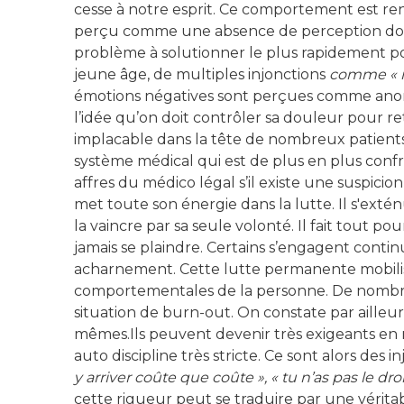
cesse à notre esprit. Ce comportement est ren
perçu comme une absence de perception dou
problème à solutionner le plus rapidement pos
jeune âge, de multiples injonctions
comme « ne
émotions négatives sont perçues comme anorma
l’idée qu’on doit contrôler sa douleur pour r
implacable dans la tête de nombreux patients
système médical qui est de plus en plus confr
affres du médico légal s’il existe une suspicio
met toute son énergie dans la lutte. Il s'extén
la vaincre par sa seule volonté. Il fait tout 
jamais se plaindre. Certains s’engagent contin
acharnement. Cette lutte permanente mobilis
comportementales de la personne. De nombre
situation de burn-out. On constate par aille
mêmes.Ils peuvent devenir très exigeants en 
auto discipline très stricte. Ce sont alors des
y arriver coûte que coûte », « tu n’as pas le dro
cette rigueur peut se traduire par une véritab