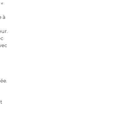
 «
e à
eur.
ec
avec
ée.
it