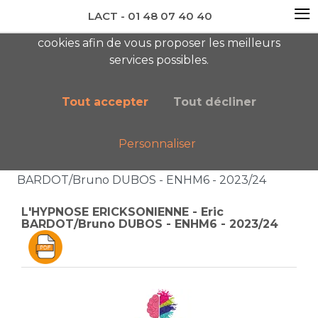
≡
LACT - 01 48 07 40 40
En visitant ce site, vous acceptez l'utilisation de
cookies afin de vous proposer les meilleurs
newsletter AC
services possibles.
Tout accepter
Tout décliner
Personnaliser
Accueil
Boutique
Catalogue général
L'HYPNOSE ERICKSONIENNE - Eric
BARDOT/Bruno DUBOS - ENHM6 - 2023/24
L'HYPNOSE ERICKSONIENNE - Eric
BARDOT/Bruno DUBOS - ENHM6 - 2023/24