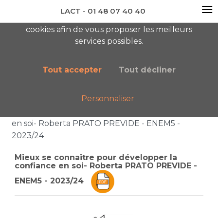
≡
LACT - 01 48 07 40 40
En visitant ce site, vous acceptez l'utilisation de
cookies afin de vous proposer les meilleurs
newsletter AC
services possibles.
Tout accepter
Tout décliner
Personnaliser
Accueil
Boutique
Catalogue général
Mieux se connaitre pour développer la confiance
en soi- Roberta PRATO PREVIDE - ENEM5 -
2023/24
Mieux se connaitre pour développer la
confiance en soi- Roberta PRATO PREVIDE -
ENEM5 - 2023/24