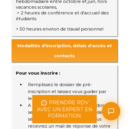
hebdomadaire entre octobre et juin, hors
vacances scolaires,
> 2 heures de conférence et d'accueil des
étudiants
+ 50 heures environ de travail personnel
Modalités d'inscription, délais d'accès et
contacts
Pour vous inscrire :
Remplissez le dossier de pré-
inscription et laissez vous guider par
les consignes sur le site
PRENDRE RDV
A l’issue de la procédure, votre dossier
AVEC UN EXPERT EN
sera examiné par notre comité de
FORMATION
sélection. Si vous êtes admis, vous
recevrez un mail de réponse de votre