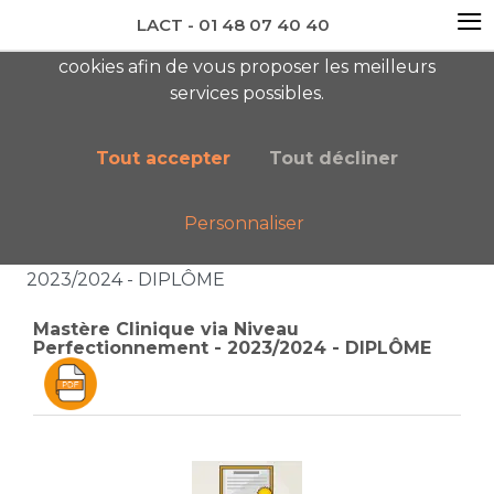
≡
LACT - 01 48 07 40 40
En visitant ce site, vous acceptez l'utilisation de
cookies afin de vous proposer les meilleurs
newsletter AC
services possibles.
Tout accepter
Tout décliner
Personnaliser
Accueil
Boutique
Catalogue général
Mastère Clinique via Niveau Perfectionnement -
2023/2024 - DIPLÔME
Mastère Clinique via Niveau
Perfectionnement - 2023/2024 - DIPLÔME