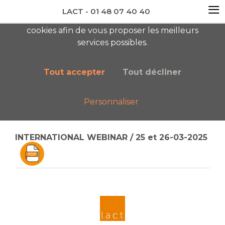
≡
LACT - 01 48 07 40 40
En visitant ce site, vous acceptez l'utilisation de
cookies afin de vous proposer les meilleurs
newsletter AC
services possibles.
Tout accepter
Tout décliner
Personnaliser
Accueil
Boutique
Catalogue général
INTERNATIONAL WEBINAR / 25 et 26-03-2025
INTERNATIONAL WEBINAR / 25 et 26-03-2025