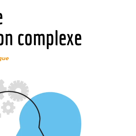
e
ion complexe
ique