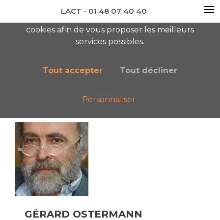
≡
LACT - 01 48 07 40 40
En visitant ce site, vous acceptez l'utilisation de
cookies afin de vous proposer les meilleurs
newsletter AC
services possibles.
Tout accepter
Tout décliner
Personnaliser
Accueil
Nos auteurs
Gérard OSTERMANN
GÉRARD OSTERMANN