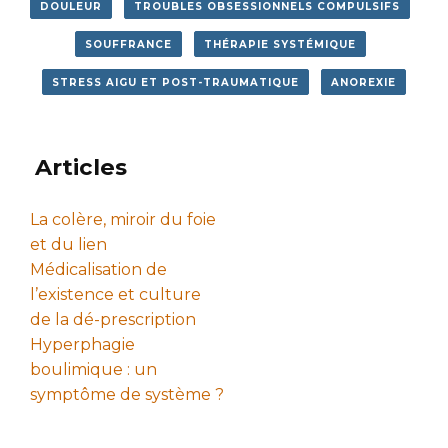
DOULEUR
TROUBLES OBSESSIONNELS COMPULSIFS
SOUFFRANCE
THÉRAPIE SYSTÉMIQUE
STRESS AIGU ET POST-TRAUMATIQUE
ANOREXIE
Articles
La colère, miroir du foie
et du lien
Médicalisation de
l’existence et culture
de la dé-prescription
Hyperphagie
boulimique : un
symptôme de système ?