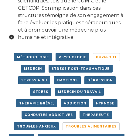
scientifiques, tels que le CUMIC et le
GETCOP.
Son implication dans ces
structures témoigne de son engagement à
faire évoluer les pratiques thérapeutiques
et à promouvoir une médecine plus
Biographie
humaine et intégrative.
MÉTHODOLOGIE
PSYCHOLOGIE
BURN-OUT
MÉDECIN
STRESS POST-TRAUMATIQUE
STRESS AIGU
EMOTIONS
DÉPRESSION
STRESS
MÉDECIN DU TRAVAIL
THERAPIE BRÈVE,
ADDICTION
HYPNOSE
CONDUITES ADDICTIVES
THÉRAPEUTE
TROUBLES ANXIEUX
TROUBLES ALIMENTAIRES