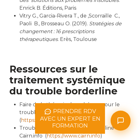
des solutions aux problèmes insolubles
.
Enrick B. Éditions, Paris
Vitry G., Garcia-Rivera T., de ,Scorraille C.,
Paoli B., Brosseau O. (2019).
Stratégies
de
changement : 16 prescriptions
thérapeutiques
. Erès, Toulouse
Ressources sur le
traitement systémique
du trouble borderline
Faire de la thérapie des schémas pour le
PRENDRE RDV
trouble borderline - Cairn.info
AVEC UN EXPERT EN
(
https://www.cairn.info
)
FORMATION
Trouble de la personnalité borderline -
Cairn.info (
https://www.cairn.info
)