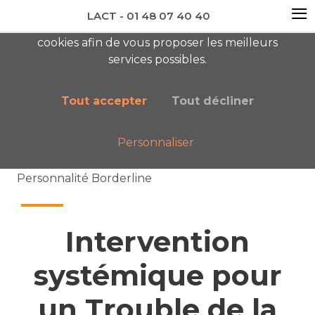
≡
LACT - 01 48 07 40 40
En visitant ce site, vous acceptez l'utilisation de
cookies afin de vous proposer les meilleurs
newsletter AC
services possibles.
Tout accepter
Tout décliner
Personnaliser
Accueil
Nos publications
Intervention systémique pour un Trouble de la
Personnalité Borderline
Intervention
systémique pour
un Trouble de la