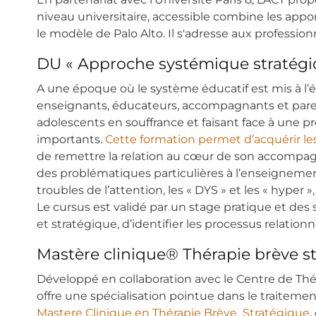
niveau universitaire, accessible combine les app
le modèle de Palo Alto. Il s'adresse aux professi
DU « Approche systémique stratégiqu
A une époque où le système éducatif est mis à l’é
enseignants, éducateurs, accompagnants et parents
adolescents en souffrance et faisant face à une p
importants.
Cette formation permet d’acquérir le
de remettre la relation au cœur de son accompag
des problématiques particulières à l’enseignement
troubles de l’attention, les « DYS » et les « hyper
Le cursus est validé par un stage pratique et des 
et stratégique, d’identifier les processus relatio
Mastère clinique® Thérapie brève s
Développé en collaboration avec le Centre de Thé
offre une spécialisation pointue dans le traitem
Mastere Clinique en Thérapie Brève Stratégique
,