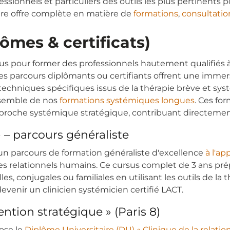
sionnels et particuliers des outils les plus pertinents pou
tre offre complète en matière de
formations
,
consultatio
ômes & certificats)
 pour former des professionnels hautement qualifiés à 
es parcours diplômants ou certifiants offrent une imme
 techniques spécifiques issus de la thérapie brève et 
nsemble de nos
formations systémiques longues
. Ces fo
approche systémique stratégique, contribuant directeme
» – parcours généraliste
e un parcours de formation généraliste d'excellence
à l'a
 relationnels humains. Ce cursus complet de 3 ans prépar
conjugales ou familiales en utilisant les outils de la th
evenir un clinicien systémicien certifié LACT.
ention stratégique » (Paris 8)
pose le
Diplôme Universitaire (DU) « Clinique de la relatio