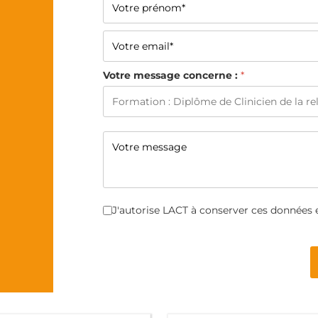
Votre message concerne :
*
Cases à cocher
*
J'autorise LACT à conserver ces données 
Turnstile
*