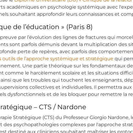
orts académiques en psychologie systémique avec l'expert
onnels souhaitant approfondir leurs connaissances et co
e de l’éducation » (Paris 8)
preuve par l’évolution des lignes de fractures qui morce
 sont parfois démunis devant la multiplication des situa
rofonde perte de repères, avec parfois des comportement
s outils de l’approche systémique et stratégique
qui per
nement. Une partie théorique sur les fondamentaux de l
 comme le harcèlement scolaire et les situations diffic
 », ainsi que les troubles qui touchent les enseignants, dé
supervisions collectives et individuelles. Il permettra a
nnels dysfonctionnels et de les bloquer pour remettre la 
tratégique – CTS / Nardone
rapie Stratégique (CTS) du Professeur Giorgio Nardone, 
ent des psychopathologies complexes par l'approche str
 est destiné aux cliniciens souhaitant maîtriser les prot