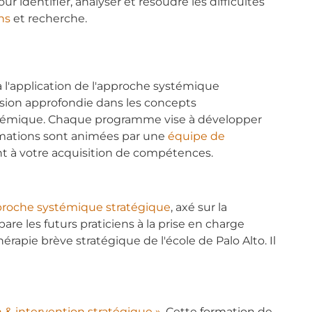
r identifier, analyser et résoudre les difficultés
ns
et recherche.
l'application de l'approche systémique
rsion approfondie dans les concepts
systémique. Chaque programme vise à développer
rmations sont animées par une
équipe de
nt à votre acquisition de compétences.
pproche systémique stratégique
, axé sur la
e les futurs praticiens à la prise en charge
érapie brève stratégique de l'école de Palo Alto. Il
n & intervention stratégique »
. Cette formation de