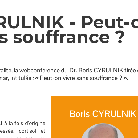
YRULNIK - Peut-
s souffrance ?
gralité, la webconférence du
Dr. Boris CYRULNIK
tirée 
nar
, intitulée :
« Peut-on vivre sans souffrance ? ».
Boris CYRULNIK
 à la fois d’origine
ssée, cortisol et