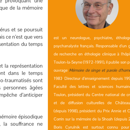
ire provoquant une
ique de la mémoire
érus et se poursuit
is ce n’est que vers
est un neurologue, psychiatre, étholo
ésentation du temps
psychanalyste français. Responsable d'un 
de recherche en éthologie clinique à l'hôpi
Toulon-la-Seyne (1972-1991), il publie son 
t la représentation
ouvrage
Mémoire de singe et parole d’ho
ent dans le temps
1983
.
Directeur d’enseignement depuis 199
ho-traumatisés sont
Faculté des lettres et sciences humai
s personnes âgées
empêche d’anticiper
Toulon, président du Centre national de cr
et de diffusion culturelles de Château
(depuis 1998), président du Prix Annie et C
 mémoire épisodique
Corrin sur la mémoire de la Shoah (depuis 
s, la souffrance ne
Boris Cyrulnik est surtout connu pour