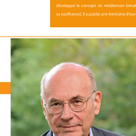
développé le concept de «résilience» (renaî
sa souffrance). Il a publié une
t
rentaine d’ouv