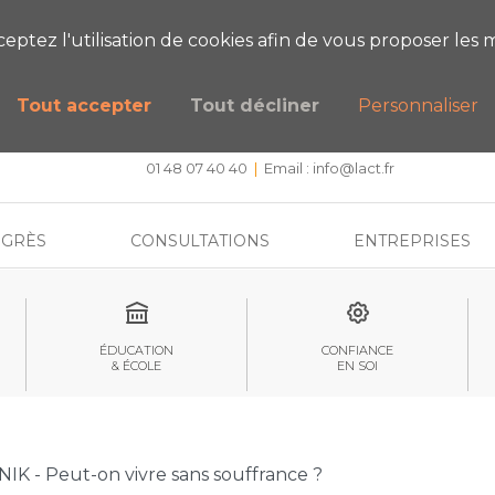
ESTIONS SUR NOS FORMATIONS ?
PRENEZ
cceptez l'utilisation de cookies afin de vous proposer les m
Tout accepter
Tout décliner
Personnaliser
CENTRE DE FORMATION, INTERVENTION ET RECHERCHE
Approche systémique stratégique et hypnose
01 48 07 40 40
|
Email :
info@lact.fr
GRÈS
CONSULTATIONS
ENTREPRISES
ÉDUCATION
CONFIANCE
& ÉCOLE
EN SOI
NIK - Peut-on vivre sans souffrance ?