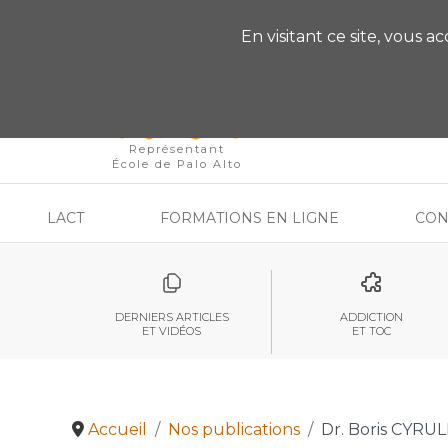
VOUS AVEZ DES QU
En visitant ce site, vous a
Représentant
École de Palo Alto
LACT
FORMATIONS EN LIGNE
CON
DERNIERS ARTICLES
ADDICTION
ET VIDÉOS
ET TOC
Accueil
Nos publications
Dr. Boris CYRUL