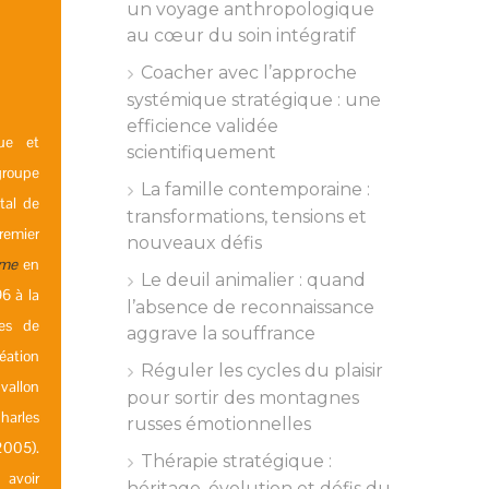
un voyage anthropologique
au cœur du soin intégratif
Coacher avec l’approche
systémique stratégique : une
efficience validée
gue et
scientifiquement
groupe
La famille contemporaine :
tal de
transformations, tensions et
premier
nouveaux défis
mme
en
Le deuil animalier : quand
6 à la
l’absence de reconnaissance
nes de
aggrave la souffrance
éation
Réguler les cycles du plaisir
vallon
pour sortir des montagnes
harles
russes émotionnelles
2005).
Thérapie stratégique :
 avoir
héritage, évolution et défis du