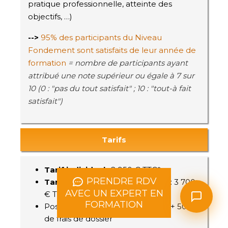
pratique professionnelle, atteinte des
objectifs, …)
-->
95% des participants du Niveau
Fondement sont satisfaits de leur année de
formation
= nombre de participants ayant
attribué une note supérieur ou égale à 7 sur
10 (0 : "pas du tout satisfait" ; 10 : "tout-à fait
satisfait")
Tarifs
Tarif individuel
: 2 950 € TTC*
PRENDRE RDV
Tarif entreprise et convention
: 3 700
AVEC UN EXPERT EN
€ TTC*
FORMATION
Possibilité de paiement en 3 fois + 50 €
de frais de dossier