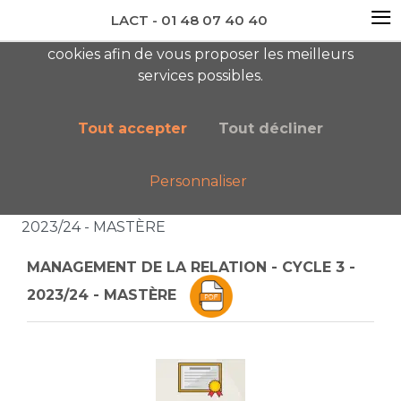
≡
LACT - 01 48 07 40 40
En visitant ce site, vous acceptez l'utilisation de
cookies afin de vous proposer les meilleurs
newsletter AC
services possibles.
Tout accepter
Tout décliner
Personnaliser
Accueil
Boutique
Catalogue général
MANAGEMENT DE LA RELATION - CYCLE 3 -
2023/24 - MASTÈRE
MANAGEMENT DE LA RELATION - CYCLE 3 -
2023/24 - MASTÈRE