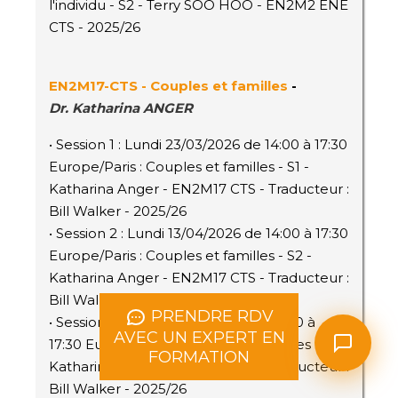
l'individu - S2 - Terry SOO HOO - EN2M2 ENE
CTS - 2025/26
EN2M17
-CTS
- Couples et familles
-
Dr.
Katharina ANGER
• Session 1 : Lundi 23/03/2026 de 14:00 à 17:30
Europe/Paris : Couples et familles - S1 -
Katharina Anger - EN2M17 CTS - Traducteur :
Bill Walker - 2025/26
• Session 2 : Lundi 13/04/2026 de 14:00 à 17:30
Europe/Paris : Couples et familles - S2 -
Katharina Anger - EN2M17 CTS - Traducteur :
Bill Walker - 2025/26
PRENDRE RDV
• Session 3 : Lundi 08/06/2026 de 14:00 à
AVEC UN EXPERT EN
17:30 Europe/Paris : Couples et familles - S3 -
FORMATION
Katharina Anger - EN2M17 CTS - Traducteur :
Bill Walker - 2025/26