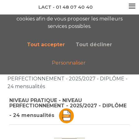
≡
LACT - 01 48 07 40 40
En visitant ce site, vous acceptez l'utilisation de
cookies afin de vous proposer les meilleurs
newsletter AC
services possibles.
Tout accepter
Tout décliner
Personnaliser
Accueil
Boutique
Catalogue général
NIVEAU PRATIQUE - NIVEAU
PERFECTIONNEMENT - 2025/2027 - DIPLÔME -
24 mensualités
NIVEAU PRATIQUE - NIVEAU
PERFECTIONNEMENT - 2025/2027 - DIPLÔME
- 24 mensualités