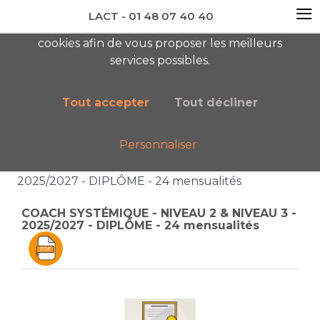
≡
LACT - 01 48 07 40 40
En visitant ce site, vous acceptez l'utilisation de
cookies afin de vous proposer les meilleurs
newsletter AC
services possibles.
Tout accepter
Tout décliner
Personnaliser
Accueil
Boutique
Catalogue général
COACH SYSTÉMIQUE - NIVEAU 2 & NIVEAU 3 -
2025/2027 - DIPLÔME - 24 mensualités
COACH SYSTÉMIQUE - NIVEAU 2 & NIVEAU 3 -
2025/2027 - DIPLÔME - 24 mensualités