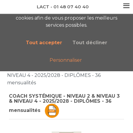
≡
LACT - 01 48 07 40 40
En visitant ce site, vous acceptez l'utilisation de
cookies afin de vous proposer les meilleurs
newsletter AC
services possibles.
Tout accepter
Tout décliner
Personnaliser
Accueil
Boutique
Catalogue général
COACH SYSTÉMIQUE - NIVEAU 2 & NIVEAU 3 &
NIVEAU 4 - 2025/2028 - DIPLÔMES - 36
mensualités
COACH SYSTÉMIQUE - NIVEAU 2 & NIVEAU 3
& NIVEAU 4 - 2025/2028 - DIPLÔMES - 36
mensualités