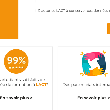
Cases à cocher
*
J'autorise LACT à conserver ces données 
Turnstile
*
 étudiants satisfaits de
née de formation à
LACT
*
Des partenariats intern
En savoir plus >
En savoir plus 