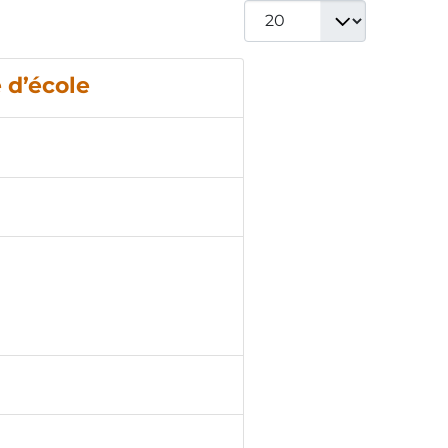
Afficher #
 d’école