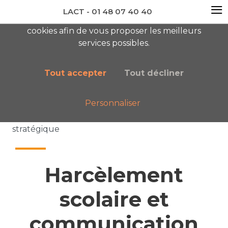
≡
LACT - 01 48 07 40 40
En visitant ce site, vous acceptez l'utilisation de
cookies afin de vous proposer les meilleurs
newsletter AC
services possibles.
Tout accepter
Tout décliner
Personnaliser
Accueil
Nos publications
Harcèlement scolaire et communication
stratégique
Harcèlement
scolaire et
communication