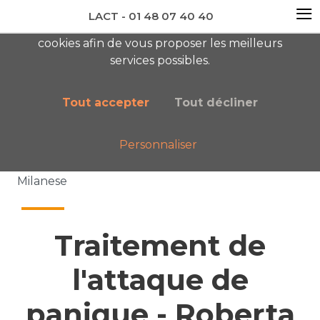
≡
LACT - 01 48 07 40 40
En visitant ce site, vous acceptez l'utilisation de
cookies afin de vous proposer les meilleurs
newsletter AC
services possibles.
Tout accepter
Tout décliner
Personnaliser
Accueil
Nos publications
Traitement de l'attaque de panique - Roberta
Milanese
Traitement de
l'attaque de
panique - Roberta