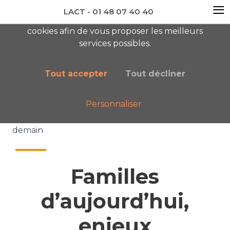
≡
LACT - 01 48 07 40 40
En visitant ce site, vous acceptez l'utilisation de
cookies afin de vous proposer les meilleurs
newsletter AC
services possibles.
Tout accepter
Tout décliner
Personnaliser
Accueil
Nos publications
Familles d’aujourd’hui, enjeux systémiques de
demain
Familles
d’aujourd’hui,
enjeux