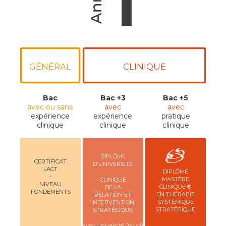
GÉNÉRAL
CLINIQUE
Bac
Bac +3
Bac +5
avec ou sans
avec
avec
expérience
expérience
pratique
clinique
clinique
clinique
DIPLÔME
CERTIFICAT
D'UNIVERSITÉ
LACT
DIPLÔME
-
MASTÈRE
CLINIQUE
NIVEAU
CLINIQUE ®
DE LA
FONDEMENTS
EN THÉRAPIE
RELATION ET
SYSTÉMIQUE
INTERVENTION
STRATÉGIQUE
STRATÉGIQUE
avec Université Paris 8