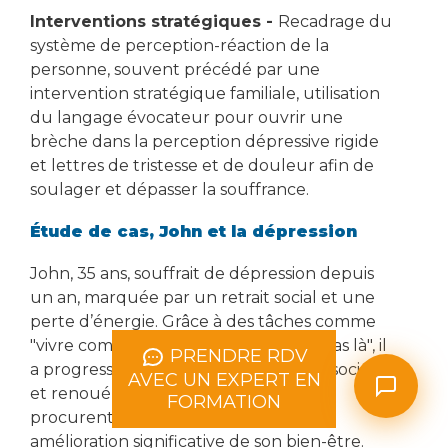
Interventions stratégiques -
Recadrage du
système de perception-réaction de la
personne, souvent précédé par une
intervention stratégique familiale, utilisation
du langage évocateur pour ouvrir une
brèche dans la perception dépressive rigide
et lettres de tristesse et de douleur afin de
soulager et dépasser la souffrance.
Étude de cas, John et la dépression
John, 35 ans, souffrait de dépression depuis
un an, marquée par un retrait social et une
perte d’énergie. Grâce à des tâches comme
"vivre comme si sa dépression n’était pas là", il
PRENDRE RDV
a progressivement retrouvé des liens sociaux
AVEC UN EXPERT EN
et renoué avec des activités qui lui
FORMATION
procurent du plaisir, amorçant une
amélioration significative de son bien-être.