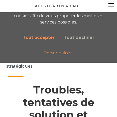
≡
LACT - 01 48 07 40 40
En visitant ce site, vous acceptez l'utilisation de
cookies afin de vous proposer les meilleurs
newsletter AC
services possibles.
Tout accepter
Tout décliner
Personnaliser
Accueil
Nos publications
Troubles, tentatives de solution et interventions
stratégiques
Troubles,
tentatives de
solution et