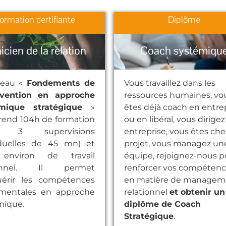
ormation certifiante
Diplôme
nicien de la relation
Coach systémiqu
veau «
Fondements de
Vous travaillez dans les
ervention en approche
ressources humaines, vo
émique stratégique
»
êtes déjà coach en entre
end 104h de formation
ou en libéral, vous dirige
t 3 supervisions
entreprise, vous êtes che
iduelles de 45 mn) et
projet, vous managez un
environ de travail
équipe, rejoignez-nous p
onnel. Il permet
renforcer vos compétenc
uérir les compétences
en matière de managem
mentales en approche
relationnel
et obtenir un
mique.
diplôme de Coach
Stratégique
.