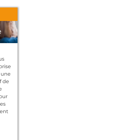
e
us
prise
z une
f de
e
our
es
ent