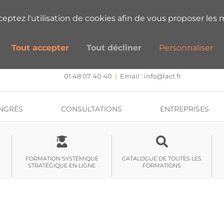
ESTIONS SUR NOS FORMATIONS ?
PRENEZ
cceptez l'utilisation de cookies afin de vous proposer les m
Tout accepter
Tout décliner
Personnaliser
CENTRE DE FORMATION, INTERVENTION ET RECHERCHE
Approche systémique stratégique et hypnose
01 48 07 40 40
|
Email :
info@lact.fr
NGRÈS
CONSULTATIONS
ENTREPRISES
FORMATION SYSTÉMIQUE
CATALOGUE DE TOUTES LES
STRATÉGIQUE EN LIGNE
FORMATIONS