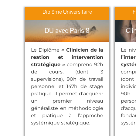
Diplôme Universitaire
F
DU avec Paris 8
Cli
Le Diplôme
« Clinicien de la
Le ni
reation et intervention
l’int
stratégique »
comprend 92h
syst
de cours, (dont 3
compr
supervisions), 90h de travail
(don
personnel et 147h de stage
indiv
pratique. Il permet d’acquérir
90h 
un premier niveau
pers
généraliste en méthodologie
d'acq
et pratique à l’approche
fonda
systémique stratégique.
systé