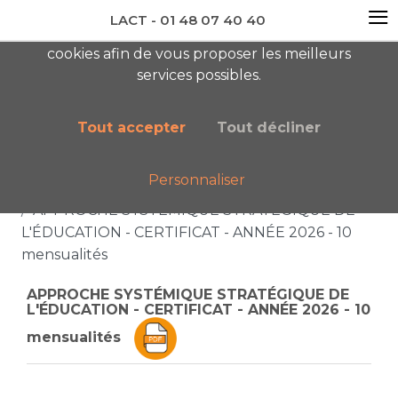
≡
LACT - 01 48 07 40 40
En visitant ce site, vous acceptez l'utilisation de
cookies afin de vous proposer les meilleurs
newsletter AC
services possibles.
Tout accepter
Tout décliner
Personnaliser
Accueil
Liste des catégories
APPROCHE SYSTÉMIQUE STRATÉGIQUE DE
L'ÉDUCATION - CERTIFICAT - ANNÉE 2026 - 10
mensualités
APPROCHE SYSTÉMIQUE STRATÉGIQUE DE
L'ÉDUCATION - CERTIFICAT - ANNÉE 2026 - 10
mensualités