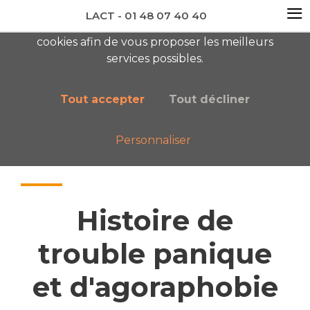
≡
LACT - 01 48 07 40 40
En visitant ce site, vous acceptez l'utilisation de
cookies afin de vous proposer les meilleurs
newsletter AC
services possibles.
Tout accepter
Tout décliner
Personnaliser
Accueil
Nos publications
Histoire de trouble panique et d'agoraphobie
Histoire de
trouble panique
et d'agoraphobie