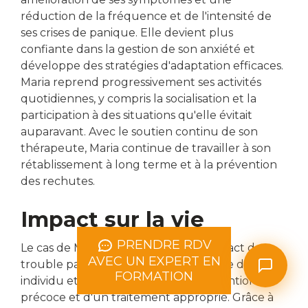
réduction de la fréquence et de l'intensité de
ses crises de panique. Elle devient plus
confiante dans la gestion de son anxiété et
développe des stratégies d'adaptation efficaces.
Maria reprend progressivement ses activités
quotidiennes, y compris la socialisation et la
participation à des situations qu'elle évitait
auparavant. Avec le soutien continu de son
thérapeute, Maria continue de travailler à son
rétablissement à long terme et à la prévention
des rechutes.
Impact sur la vie
PRENDRE RDV
Le cas de Maria met en évidence l'impact du
AVEC UN EXPERT EN
trouble panique sur la vie quotidienne d'un
FORMATION
individu et l'importance d'une intervention
précoce et d'un traitement approprié. Grâce à