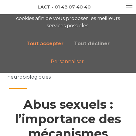
≡
LACT - 01 48 07 40 40
En visitant ce site, vous acceptez l'utilisation de
cookies afin de vous proposer les meilleurs
newsletter AC
services possibles.
Tout accepter
Tout décliner
Personnaliser
Accueil
Nos publications
Abus sexuels : l’importance des mécanismes
neurobiologiques
Abus sexuels :
l’importance des
mécanismes