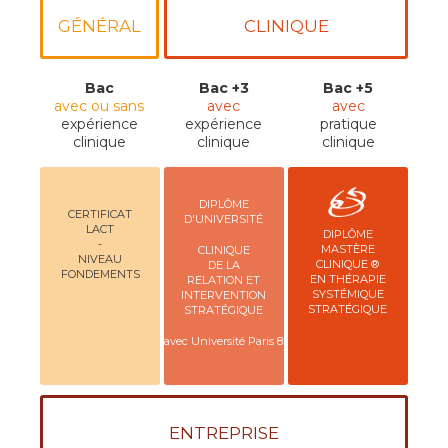
GÉNÉRAL
CLINIQUE
Bac
Bac +3
Bac +5
avec ou sans
avec
avec
expérience
expérience
pratique
clinique
clinique
clinique
DIPLÔME
CERTIFICAT
D'UNIVERSITÉ
LACT
DIPLÔME
-
MASTÈRE
CLINIQUE
NIVEAU
CLINIQUE ®
DE LA
FONDEMENTS
EN THÉRAPIE
RELATION ET
SYSTÉMIQUE
INTERVENTION
STRATÉGIQUE
STRATÉGIQUE
avec Université Paris 8
ENTREPRISE