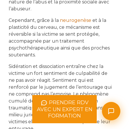
nature de l’abus et la proximité sociale avec
l’abuseur.
Cependant, grâce à la
neurogenèse
et à la
plasticité du cerveau, ce mécanisme est
réversible si la victime se sent protégée,
accompagnée par un traitement
psychothérapeutique ainsi que des proches
soutenants.
Sidération et dissociation entraîne chez la
victime un fort sentiment de culpabilité de
ne pas avoir réagit. Sentiment qui est
renforcé par le jugement de l’entourage qui
ne comprend pas l’emprise. Le phénomène
cumulé de sidération et de dissociation
PRENDRE RDV
traumatique est encore peu connu dans le
AVEC UN EXPERT EN
milieu juridique comme de la part des
FORMATION
victimes elles-mêmes et encore plus de leur
entourage.