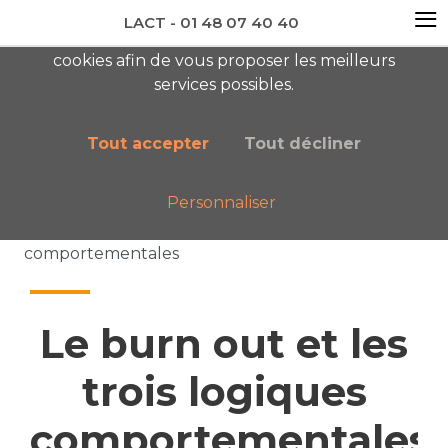
≡
LACT - 01 48 07 40 40
En visitant ce site, vous acceptez l'utilisation de
cookies afin de vous proposer les meilleurs
newsletter AC
services possibles.
Tout accepter
Tout décliner
Personnaliser
Accueil
Nos publications
Le burn out et les trois logiques
comportementales
Le burn out et les
trois logiques
comportementales