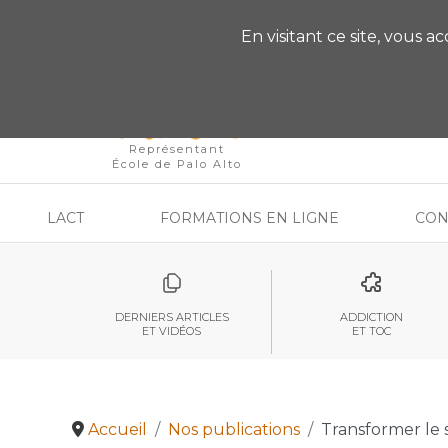
VOUS AVEZ DES QU
En visitant ce site, vous a
Représentant
École de Palo Alto
LACT
FORMATIONS EN LIGNE
CON
DERNIERS ARTICLES
ADDICTION
ET VIDÉOS
ET TOC
Accueil
Nos publications
Transformer le 