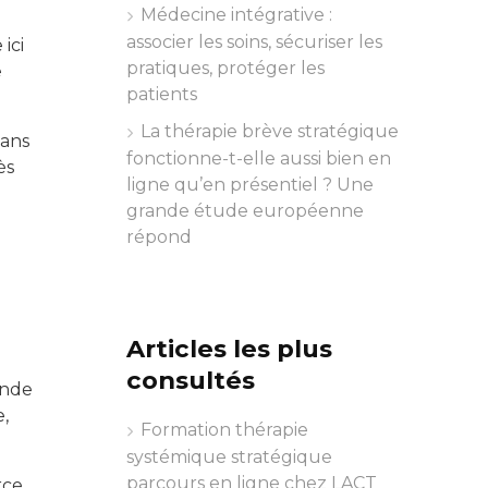
Médecine intégrative :
associer les soins, sécuriser les
ici
pratiques, protéger les
e
patients
La thérapie brève stratégique
dans
fonctionne-t-elle aussi bien en
ès
ligne qu’en présentiel ? Une
grande étude européenne
répond
Articles les plus
consultés
ande
e,
Formation thérapie
systémique stratégique
parcours en ligne chez LACT
rce