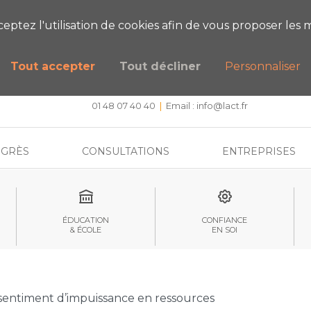
ESTIONS SUR NOS FORMATIONS ?
PRENEZ
cceptez l'utilisation de cookies afin de vous proposer les m
Tout accepter
Tout décliner
Personnaliser
CENTRE DE FORMATION, INTERVENTION ET RECHERCHE
Approche systémique stratégique et hypnose
01 48 07 40 40
|
Email :
info@lact.fr
GRÈS
CONSULTATIONS
ENTREPRISES
ÉDUCATION
CONFIANCE
& ÉCOLE
EN SOI
sentiment d’impuissance en ressources