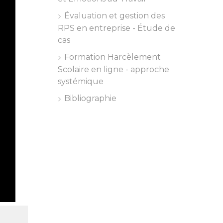
Évaluation et gestion des
RPS en entreprise - Étude de
cas
Formation Harcèlement
Scolaire en ligne - approche
systémique
Bibliographie