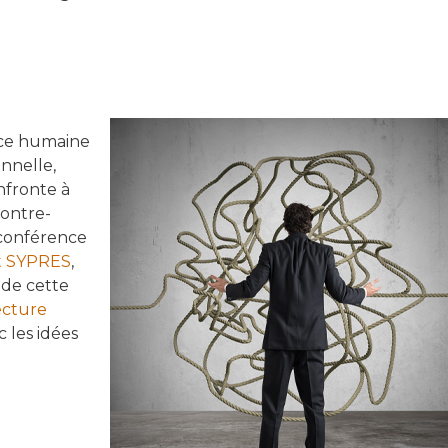
nce humaine
onnelle,
onfronte à
contre-
 conférence
t SYPRES
,
 de cette
ecture
 les idées