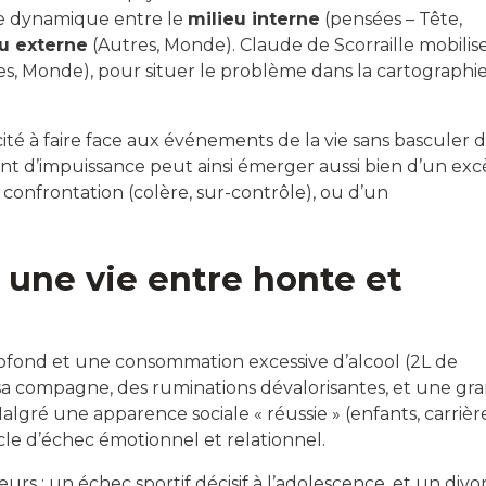
re dynamique entre le
milieu interne
(pensées – Tête,
u externe
(Autres, Monde). Claude de Scorraille mobilise 
s, Monde), pour situer le problème dans la cartographi
ité à faire face aux événements de la vie sans basculer 
ent d’impuissance peut ainsi émerger aussi bien d’un exc
confrontation (colère, sur-contrôle), ou d’un
, une vie entre honte et
rofond et une consommation excessive d’alcool (2L de
vec sa compagne, des ruminations dévalorisantes, et une gr
lgré une apparence sociale « réussie » (enfants, carrièr
ucle d’échec émotionnel et relationnel.
s : un échec sportif décisif à l’adolescence, et un divo