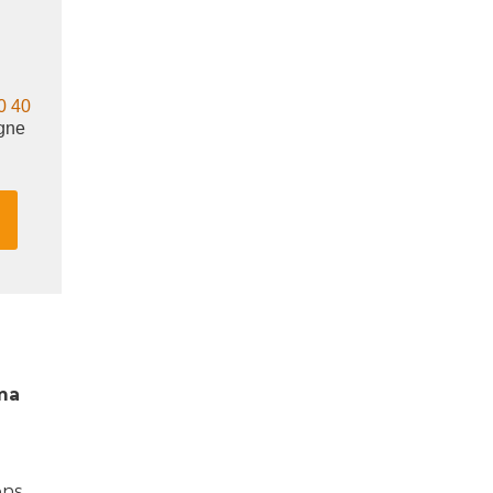
0 40
igne
ma
ons