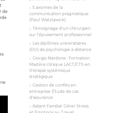
t
5 axiomes de la
r de
communication pragmatique
cède
(Paul Watzlawick)
Témoignage d'un chirurgien
sur l'épuisement professionnel
Les diplômes universitaires
(DU) de psychologie à distance
es
Giorgio Nardone : Formation
Mastère clinique LACT/CTS en
thérapie systémique
e
stratégique
une
Gestion de conflits en
entreprise: Étude de cas
d'assurance
Aidant Familial: Gérer Stress
et Émotions au Travail