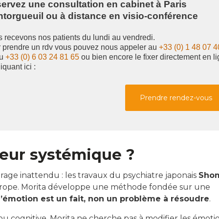
ervez une consultation en cabinet à Paris
torgueuil ou à distance en visio-conférence
 recevons nos patients du lundi au vendredi.
 prendre un rdv vous pouvez nous appeler au
+33 (0) 1 48 07 4
au
+33 (0) 6 03 24 81 65
ou bien encore le fixer directement en l
iquant ici :
Prendre rendez-vous
eur systémique ?
irage inattendu : les travaux du psychiatre japonais
Sho
rope. Morita développe une méthode fondée sur une
l’émotion est un fait, non un problème à résoudre
.
u cognitive, Morita ne cherche pas à modifier les émoti