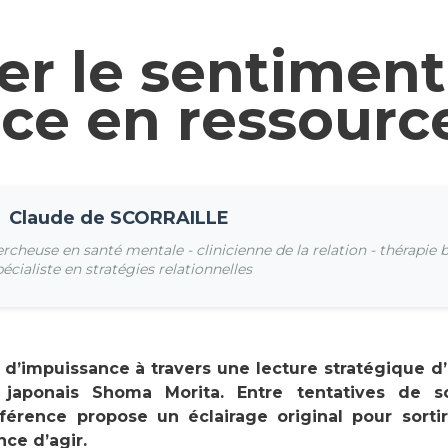
er le sentiment
ce en ressourc
Claude de SCORRAILLE
cheuse en santé mentale - clinicienne de la relation - thérapie 
écialiste en stratégies relationnelles
 d’impuissance à travers une lecture stratégique d
 japonais Shoma Morita. Entre tentatives de so
férence propose un éclairage original pour sorti
ce d’agir.