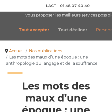
LACT - 01 48 07 40 40
En visitant ce site, vous acceptez l'utilisation de coo
vous proposer les meilleurs services possibl
newsletter AC
Tout accepter
Tout décliner
Personn
Accueil
Nos publications
Les mots des maux d’une époque : une
anthropologie du langage et de la souffrance
Les mots des
maux d’une
époque : une