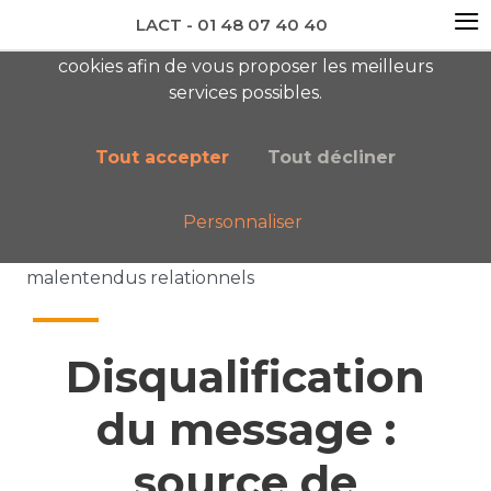
≡
LACT - 01 48 07 40 40
En visitant ce site, vous acceptez l'utilisation de
cookies afin de vous proposer les meilleurs
newsletter AC
services possibles.
Tout accepter
Tout décliner
Personnaliser
Accueil
Nos publications
Disqualification du message : source de
malentendus relationnels
Disqualification
du message :
source de