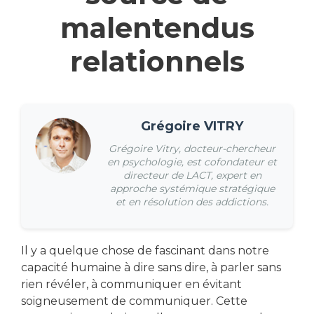
malentendus
relationnels
Grégoire VITRY
Grégoire Vitry, docteur-chercheur
en psychologie, est cofondateur et
directeur de LACT, expert en
approche systémique stratégique
et en résolution des addictions.
Il y a quelque chose de fascinant dans notre
capacité humaine à dire sans dire, à parler sans
rien révéler, à communiquer en évitant
soigneusement de communiquer. Cette