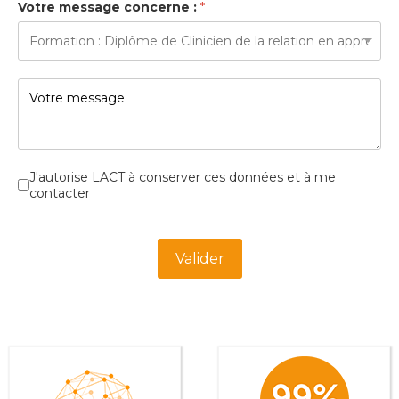
Votre message concerne :
*
Cases à cocher
*
J'autorise LACT à conserver ces données et à me
contacter
Turnstile
*
Valider