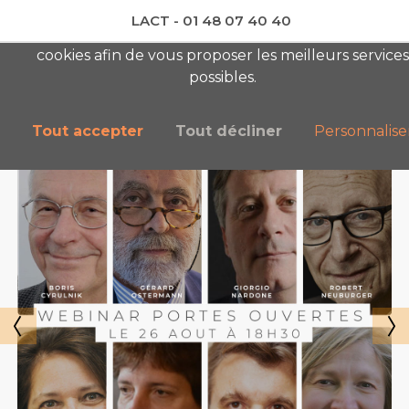
LACT - 01 48 07 40 40
En visitant ce site, vous acceptez l'utilisation de
cookies afin de vous proposer les meilleurs services
newsletter AC
possibles.
Tout accepter
Tout décliner
Personnalise