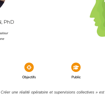
N, PhD
mateur
nne
Objectifs
Public
réer une réalité opératoire et supervisions collectives » es