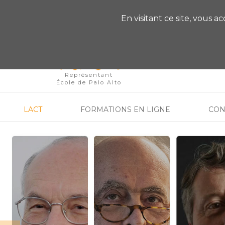
VOUS AVEZ DES QU
En visitant ce site, vous a
Représentant
École de Palo Alto
LACT
FORMATIONS EN LIGNE
CON