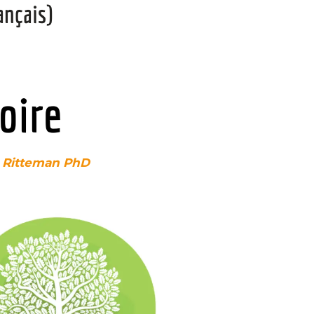
ançais)
oire
e Ritteman PhD