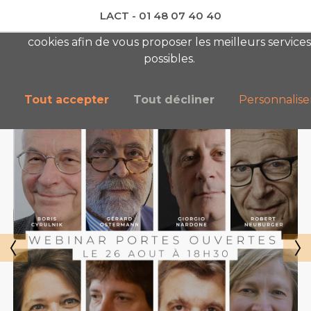
LACT - 01 48 07 40 40
En visitant ce site, vous acceptez l'utilisation de
cookies afin de vous proposer les meilleurs services
newsletter AC
possibles.
Tout accepter
Tout décliner
Personnalise