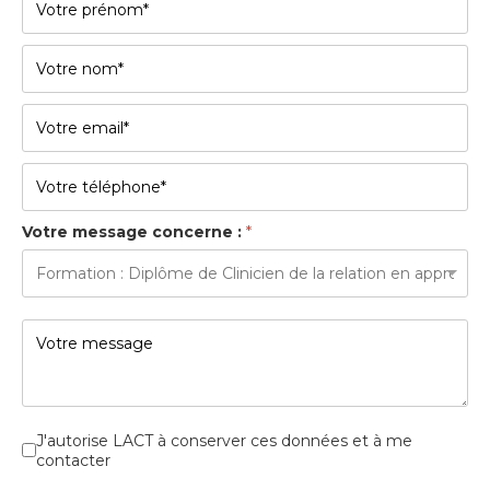
Votre message concerne :
*
Cases à cocher
*
J'autorise LACT à conserver ces données et à me
contacter