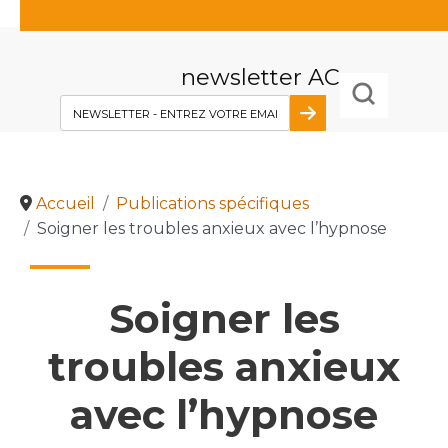
En visitant ce site, vous acceptez l'utilisation de
cookies afin de vous proposer les meilleurs services
newsletter AC
possibles.
Tout accepter
Tout décliner
Personnalise
Accueil
Publications spécifiques
Soigner les troubles anxieux avec l’hypnose
Soigner les
troubles anxieux
avec l’hypnose