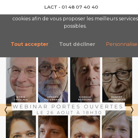
LACT - 01 48 07 40 40
En visitant ce site, vous acceptez l'utilisation de
cookies afin de vous proposer les meilleurs services
newsletter AC
possibles.
Tout accepter
Tout décliner
Personnalise