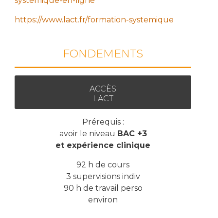
systemique-en-ligne
https://www.lact.fr/formation-systemique
FONDEMENTS
ACCÈS
LACT
Prérequis :
avoir le niveau
BAC +3
et expérience clinique
92 h de cours
3 supervisions indiv
90 h de travail perso
environ